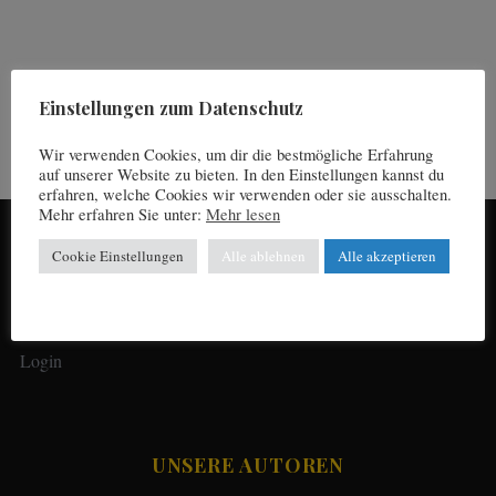
SPA-radies und Sport-
Einstellungen zum Datenschutz
S
Dorado
e
Wir verwenden Cookies, um dir die bestmögliche Erfahrung
a
auf unserer Website zu bieten. In den Einstellungen kannst du
r
erfahren, welche Cookies wir verwenden oder sie ausschalten.
c
Mehr erfahren Sie unter:
Mehr lesen
h
Impressum
Cookie Einstellungen
Alle ablehnen
Alle akzeptieren
f
o
r
Datenschutz
:
Login
UNSERE AUTOREN