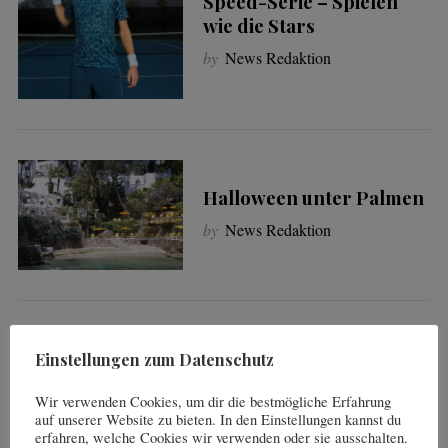
Speed-Serie – Spielen
wie die Stars
by
News Redaktion
Halloween unter Palmen
by
News Redaktion
S
e
a
r
c
Einst Kartoffelferien –
Einstellungen zum Datenschutz
h
jetzt bunte Herbstferien
f
Wir verwenden Cookies, um dir die bestmögliche Erfahrung
by
News Redaktion
o
auf unserer Website zu bieten. In den Einstellungen kannst du
r
erfahren, welche Cookies wir verwenden oder sie ausschalten.