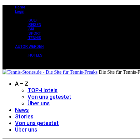
Home
Login
STORIES +
.GOLF
.REISEN
.SKI
.SPORT
.TENNIS
CLASSY +
AUTOR WERDEN
PERLEN +
.HOTELS
Die Site für Tennis-
A – Z
TOP-Hotels
Von uns getestet
Über uns
News
Stories
Von uns getestet
Über uns