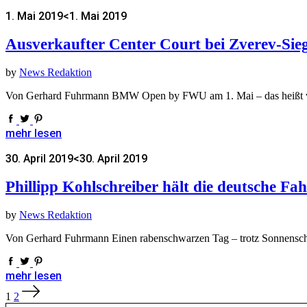
1. Mai 2019
<1. Mai 2019
Ausverkaufter Center Court bei Zverev-Sie
by
News Redaktion
Von Gerhard Fuhrmann BMW Open by FWU am 1. Mai – das heißt v
mehr lesen
30. April 2019
<30. April 2019
Phillipp Kohlschreiber hält die deutsche Fa
by
News Redaktion
Von Gerhard Fuhrmann Einen rabenschwarzen Tag – trotz Sonnensche
mehr lesen
Seitennummerierung
1
2
der