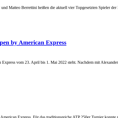
 und Matteo Berrettini heißen die aktuell vier Topgesetzten Spiele
Open by American Express
Express vom 23. April bis 1. Mai 2022 steht. Nachdem mit Alexand
can Express. Für das traditionsreiche ATP 250er Turnier konnte 