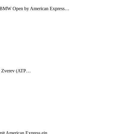
r der BMW Open by American Express…
er Zverev (ATP…
mit American Express ein…