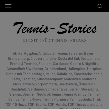
DIE SITE FÜR TENNIS-FREAKS
Afrika
,
Ägypten
,
Andalusien
,
Asien
,
Balearen
,
Bayern
,
Brandenburg
,
Clubveranstalter
,
Costa del Sol
,
Deutschland
,
Events & Termine
,
Flutlicht
,
Gardasee
,
Gastro & Nightlife
,
Gesundheit & Wellness
,
Griechenland
,
Hallenplatz
,
Hartplatz
,
Hotels mit Tennisanlage
,
Italien
,
Kalabrien
,
Kanarische Inseln
,
Kreta
,
Kroatien
,
Kunstrasenplatz
,
Malediven
,
Mallorca
,
Mecklenburg-Vorpommern
,
Oberbayern
,
Österreich
,
Sandplatz
,
Sardinien
,
Schläger & Ballverleih/Besaitung
,
Sizilien
,
Spanien
,
Südtirol
,
Tennis
,
Tennis-Camps
,
Tennis-
Camps
,
Tennis-News
,
Tennis-Turniere
,
Tennisschule
,
Tirol
,
TOP-10 News
,
TOP-Events
,
TOP-Hotels
,
TOP-Reiseveranstalter
,