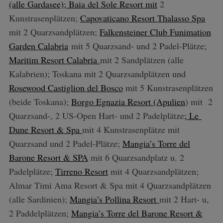
(alle Gardasee); Baia del Sole Resort mit
2
Kunstrasenplätzen;
Capovaticano Resort Thalasso Spa
mit 2 Quarzsandplätzen;
Falkensteiner Club Funimation
Garden Calabria
mit 5 Quarzsand- und 2 Padel-Plätze;
Maritim Resort Calabria
mit 2 Sandplätzen (alle
Kalabrien); Toskana mit 2 Quarzsandplätzen und
Rosewood Castiglion del Bosco
mit 5 Kunstrasenplätzen
(beide Toskana);
Borgo Egnazia Resort (Apulien
) mit 2
Quarzsand-, 2 US-Open Hart- und 2 Padelplätze
; Le
Dune Resort & Spa
mit 4 Kunstrasenplätze mit
Quarzsand und 2 Padel-Plätze;
Mangia’s Torre del
Barone Resort & SPA
mit 6 Quarzsandplatz u. 2
Padelplätze;
Tirreno Resort
mit 4 Quarzsandplätzen;
Almar Timi Ama Resort & Spa mit 4 Quarzsandplätzen
(alle Sardinien);
Mangia’s Pollina Resort
mit 2 Hart- u,
2 Paddelplätzen;
Mangia’s Torre del Barone Resort &