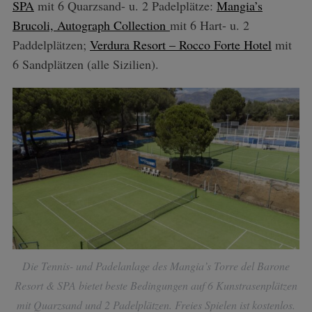
SPA
mit 6 Quarzsand- u. 2 Padelplätze:
Mangia’s
Brucoli, Autograph Collection
mit 6 Hart- u. 2
Paddelplätzen;
Verdura Resort – Rocco Forte Hotel
mit
6 Sandplätzen (alle Sizilien).
Die Tennis- und Padelanlage des Mangia’s Torre del Barone
Resort & SPA bietet beste Bedingungen auf 6 Kunstrasenplätzen
mit Quarzsand und 2 Padelplätzen. Freies Spielen ist kostenlos.