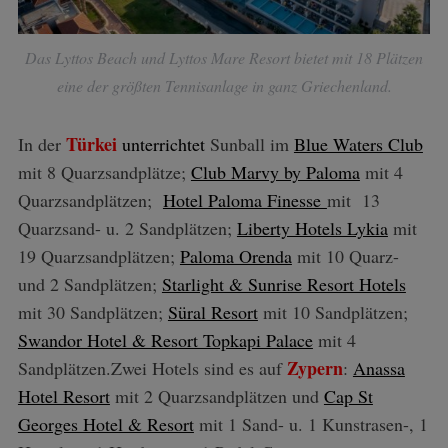
Das Lyttos Beach und Lyttos Mare Resort bietet mit 18 Plätzen
S
eine der größten Tennisanlage in ganz Griechenland.
e
a
Türkei
In der
unterrichtet
Sunball im
Blue Waters Club
r
mit 8 Quarzsandplätze;
Club Marvy by Paloma
mit 4
c
h
Quarzsandplätzen;
Hotel Paloma Finesse
mit 13
f
Quarzsand- u. 2 Sandplätzen;
Liberty Hotels Lykia
mit
o
19 Quarzsandplätzen;
Paloma Orenda
mit 10 Quarz-
r
und 2 Sandplätzen;
Starlight & Sunrise Resort Hotels
:
mit 30 Sandplätzen;
Süral Resort
mit 10 Sandplätzen;
Swandor Hotel & Resort Topkapi Palace
mit 4
Zypern
Sandplätzen.Zwei Hotels sind es auf
:
Anassa
Hotel Resort
mit 2 Quarzsandplätzen und
Cap St
Georges Hotel & Resort
mit 1 Sand- u. 1 Kunstrasen-, 1