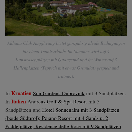
Aldiana Club Ampflwang bietet ganzjährig ideale Bedingungen
für einen Tennisurlaub! Im Sommer wird auf 4
Kunstrasenplätzen mit Quarzsand und im Winter auf 3
Hallenplätzen (Teppich mit etwas Granulat) gespielt und
trainiert.
Kroatien
In
Sun Gardens Dubrovnik
mit 3 Sandplätzen.
Italien
In
Andreus Golf & Spa Resort
mit 5
Sandplätzen und
Hotel Sonnenalm mit 3 Sandplätzen
(beide Südtirol); Poiano Resort mit 4 Sand- u. 2
Paddelplätze; Residence delle Rose mit 9 Sandplätzen