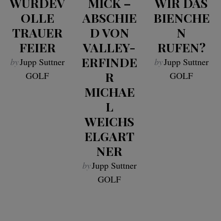
WÜRDEV
MICK –
WIR DAS
OLLE
ABSCHIE
BIENCHE
TRAUER
D VON
N
FEIER
VALLEY-
RUFEN?
ERFINDE
by
Jupp Suttner
by
Jupp Suttner
R
GOLF
GOLF
MICHAE
L
WEICHS
ELGART
NER
by
Jupp Suttner
GOLF