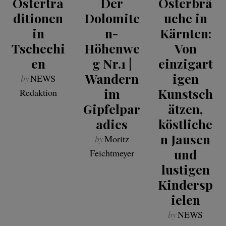
Ostertra
Der
Osterbrä
ditionen
Dolomite
uche in
in
n-
Kärnten:
Tschechi
Höhenwe
Von
en
g Nr.1 |
einzigart
Wandern
igen
by
NEWS
im
Kunstsch
Redaktion
Gipfelpar
ätzen,
adies
köstliche
n Jausen
by
Moritz
und
Feichtmeyer
lustigen
Kindersp
ielen
by
NEWS