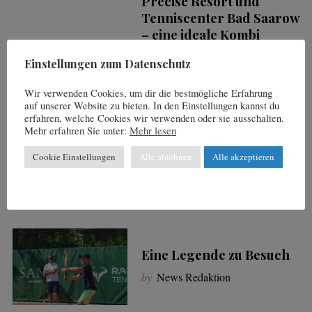
Precise Resort und
Tenniscenter Bad Saarow
– eine ideale Kombi
by
News Redaktion
Einstellungen zum Datenschutz
Wir verwenden Cookies, um dir die bestmögliche Erfahrung
auf unserer Website zu bieten. In den Einstellungen kannst du
erfahren, welche Cookies wir verwenden oder sie ausschalten.
Illustres Teilnehmerfeld
Mehr erfahren Sie unter:
Mehr lesen
bei den BWW Open
Cookie Einstellungen
Alle ablehnen
Alle akzeptieren
by
News Redaktion
Eine Legende zu Besuch
by
News Redaktion