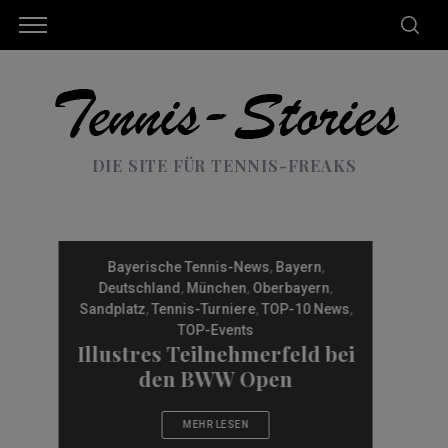
DIE SITE FÜR TENNIS-FREAKS
Bayerische Tennis-News
,
Bayern
,
Events &
Termine
,
München
,
Sandplatz
,
Tennis-
Turniere
,
TOP-10 News
Sieben Finalisten der letzten
Jahre starten bei den BMW
Open by American Express
MEHR LESEN