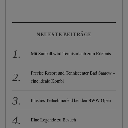
NEUESTE BEITRÄGE
S
e
a
Mit Sunball wird Tennisurlaub zum Erlebnis
r
c
h
Precise Resort und Tenniscenter Bad Saarow –
f
eine ideale Kombi
o
r
:
Illustres Teilnehmerfeld bei den BWW Open
Eine Legende zu Besuch