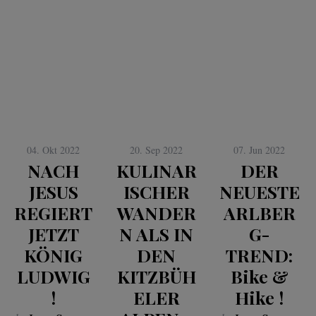
04. Okt 2022
20. Sep 2022
07. Jun 2022
NACH
KULINAR
DER
JESUS
ISCHER
NEUESTE
REGIERT
WANDER
ARLBER
JETZT
N ALS IN
G-
KÖNIG
DEN
TREND:
LUDWIG
KITZBÜH
Bike &
!
ELER
Hike !