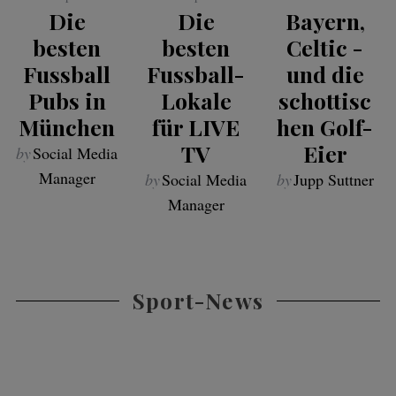
Die
Die
Bayern,
besten
besten
Celtic -
Fussball
Fussball-
und die
Pubs in
Lokale
schottisc
München
für LIVE
hen Golf-
TV
Eier
by
Social Media
Manager
by
Social Media
by
Jupp Suttner
Manager
Sport-News