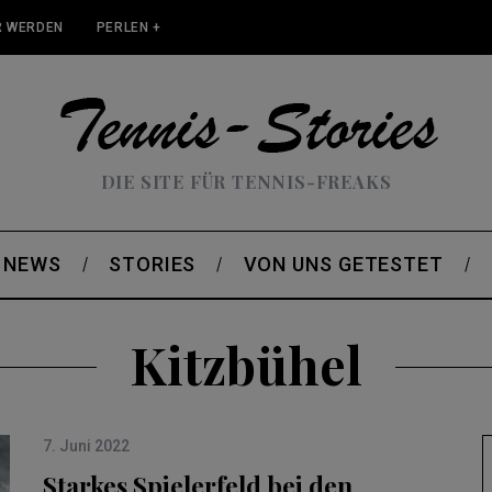
 WERDEN
PERLEN +
DIE SITE FÜR TENNIS-FREAKS
NEWS
STORIES
VON UNS GETESTET
Kitzbühel
7. Juni 2022
Starkes Spielerfeld bei den