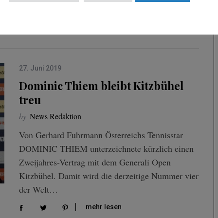
vom 7. bis 13….
mehr lesen
27. Juni 2019
Dominic Thiem bleibt Kitzbühel
treu
by
News Redaktion
Von Gerhard Fuhrmann Österreichs Tennisstar
DOMINIC THIEM unterzeichnete kürzlich einen
Zweijahres-Vertrag mit dem Generali Open
Kitzbühel. Damit wird die derzeitige Nummer vier
der Welt…
mehr lesen