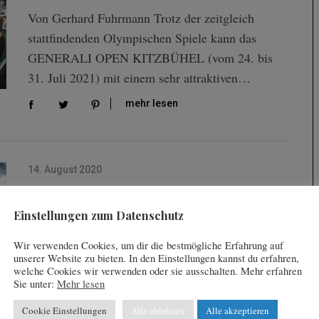
Von Gerhard Fuhrmann Trotz der zeitgleich
stattfindenden Olympischen Spiele kann das
GENERALI OPEN KITZBÜHEL (vom 24. bis
31. Juli 2021) mit einem sehr attraktiven…
mehr lesen
14. August 2020
Top-Besetzung bei den Generali
Open in Kitzbühel
Einstellungen zum Datenschutz
by
News Redaktion
Wir verwenden Cookies, um dir die bestmögliche Erfahrung auf
unserer Website zu bieten. In den Einstellungen kannst du erfahren,
Thiem, Zverev, Berrettini – gleich drei Top-10-
welche Cookies wir verwenden oder sie ausschalten. Mehr erfahren
Sie unter:
Mehr lesen
Stars und insgesamt zehn Spieler aus den Top-20
der Weltrangliste wollen beim GENERALI OPEN
Cookie Einstellungen
Alle ablehnen
Alle akzeptieren