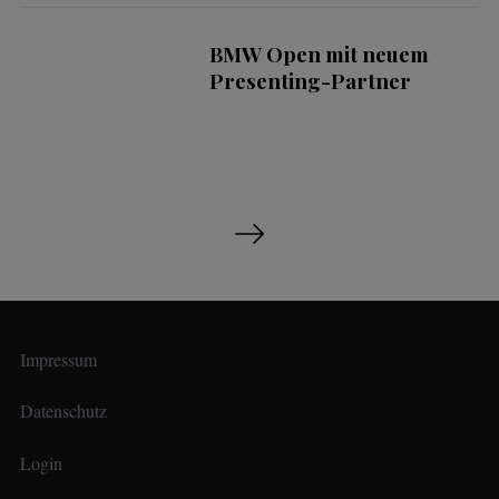
BMW Open mit neuem
Presenting-Partner
S
e
i
t
e
Impressum
n
n
Datenschutz
u
Login
m
m