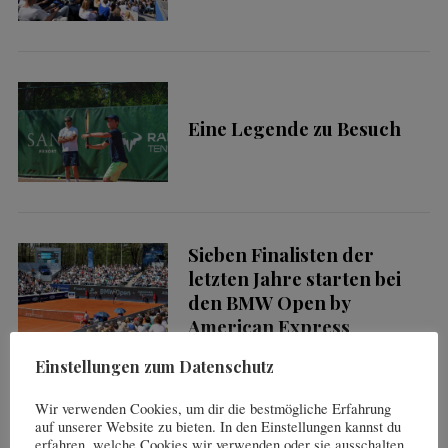
Eine Legende zu Besuch
Sieben Finalisten der
S
e
letzten Jahre starten bei
a
den BMW Open by
r
American Express
c
h
Einstellungen zum Datenschutz
f
Wir verwenden Cookies, um dir die bestmögliche Erfahrung
o
Aldiana & Sunball – ein
auf unserer Website zu bieten. In den Einstellungen kannst du
r
starkes Doppel
erfahren, welche Cookies wir verwenden oder sie ausschalten.