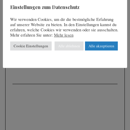
d
Einstellungen zum Datenschutz
e
Wir verwenden Cookies, um dir die bestmögliche Erfahrung
r
auf unserer Website zu bieten. In den Einstellungen kannst du
B
erfahren, welche Cookies wir verwenden oder sie ausschalten.
Mehr erfahren Sie unter:
Mehr lesen
e
i
Cookie Einstellungen
Alle ablehnen
Alle akzeptieren
t
r
ä
g
e