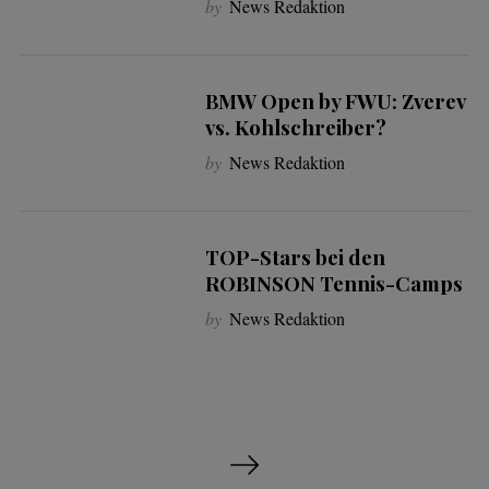
by
News Redaktion
BMW Open by FWU: Zverev
vs. Kohlschreiber?
by
News Redaktion
TOP-Stars bei den
ROBINSON Tennis-Camps
by
News Redaktion
S
e