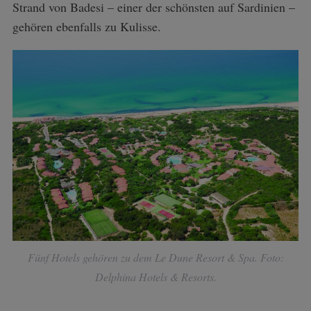
Strand von Badesi – einer der schönsten auf Sardinien –
f
gehören ebenfalls zu Kulisse.
o
r
:
Fünf Hotels gehören zu dem Le Dune Resort & Spa. Foto:
Delphina Hotels & Resorts.