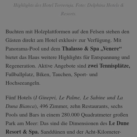
Highlights des Hotel Torreruja. Foto: Delphina Hotels &
Resorts.
Buchten mit Holzplattformen auf den Felsen stehen den
Gästen direkt am Hotel exklusiv zur Verfügung. Mit
Thalasso & Spa „Venere“
Panorama-Pool und dem
bietet das Haus weitere Highlights für Entspannung und
zwei Tennisplätze,
Regeneration. Aktive Angebote sind
Fußballplatz, Biken, Tauchen, Sport- und
Hochseeangeln.
Fünf Hotels (
I Ginepri, Le Palme, Le Sabine und La
S
Duna Bianca
), 496 Zimmer, zehn Restaurants, sechs
e
Pools und Bars in einem 280.000 Quadratmeter großen
a
r
Le Dune
Park am Meer: Das sind die Dimensionen des
c
Resort & Spa.
Sanddünen und der Acht-Kilometer-
h