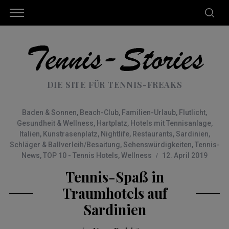
DIE SITE FÜR TENNIS-FREAKS
Baden & Sonnen
,
Beach-Club
,
Familien-Urlaub
,
Flutlicht
,
Gesundheit & Wellness
,
Hartplatz
,
Hotels mit Tennisanlage
,
Italien
,
Kunstrasenplatz
,
Nightlife
,
Restaurants
,
Sardinien
,
Schläger & Ballverleih/Besaitung
,
Sehenswürdigkeiten
,
Tennis-
News
,
TOP 10 - Tennis Hotels
,
Wellness
12. April 2019
Tennis-Spaß in
Traumhotels auf
Sardinien