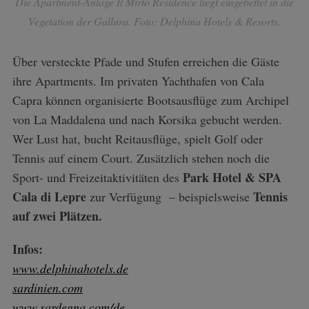
Die Apartment-Anlage Il Mirto Residence liegt eingebettet in die
Vegetation der Gallura. Foto: Delphina Hotels & Resorts.
Über versteckte Pfade und Stufen erreichen die Gäste
ihre Apartments. Im privaten Yachthafen von Cala
Capra können organisierte Bootsausflüge zum Archipel
von La Maddalena und nach Korsika gebucht werden.
Wer Lust hat, bucht Reitausflüge, spielt Golf oder
Tennis auf einem Court. Zusätzlich stehen noch die
Park Hotel & SPA
Sport- und Freizeitaktivitäten des
Cala di Lepre
Tennis
zur Verfügung – beispielsweise
auf zwei Plätzen.
Infos:
www.delphinahotels.de
sardinien.com
www.sardegna.com/de