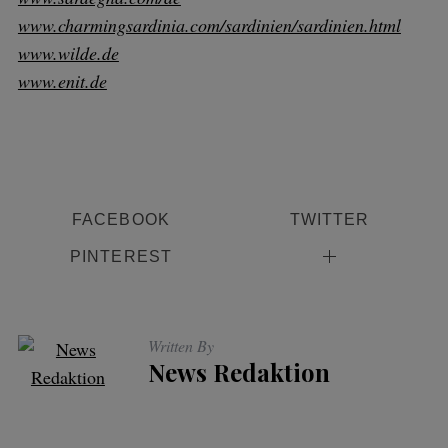
www.charmingsardinia.com/sardinien/sardinien.html
www.wilde.de
www.enit.de
FACEBOOK
TWITTER
PINTEREST
Written By
News Redaktion