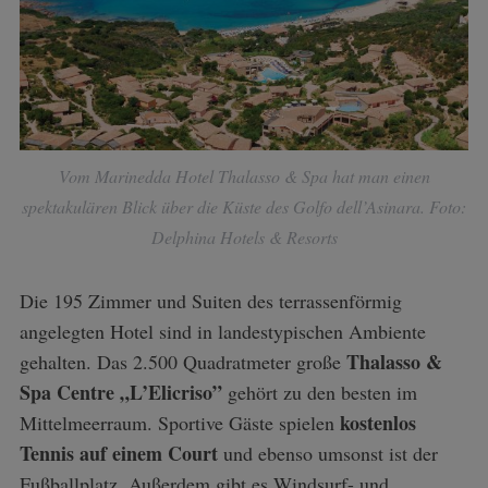
Vom Marinedda Hotel Thalasso & Spa hat man einen
spektakulären Blick über die Küste des Golfo dell’Asinara. Foto:
Delphina Hotels & Resorts
Die 195 Zimmer und Suiten des terrassenförmig
angelegten Hotel sind in landestypischen Ambiente
Thalasso &
gehalten. Das 2.500 Quadratmeter große
Spa Centre „L’Elicriso”
gehört zu den besten im
kostenlos
Mittelmeerraum. Sportive Gäste spielen
Tennis auf einem Court
und ebenso umsonst ist der
Fußballplatz. Außerdem gibt es Windsurf- und