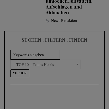
Einlochen, Aufsatteln,
Aufschlagen und
Abtauchen
by
News Redaktion
SUCHEN . FILTERN . FINDEN
S
e
a
r
c
h
f
o
r