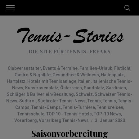
DIE SITE FÜR TENNIS-FREAKS
Clubveranstalter
,
Events & Termine
,
Familien-Urlaub
,
Flutlicht
,
Gastro & Nightlife
,
Gesundheit & Wellness
,
Hallenplatz
,
Hartplatz
,
Hotels mit Tennisanlage
,
Italien
,
Italienische Tennis-
News
,
Kunstrasenplatz
,
Österreich
,
Sandplatz
,
Sardinien
,
Schläger & Ballverleih/Besaitung
,
Schweiz
,
Schweizer Tennis-
News
,
Südtirol
,
Südtiroler Tennis-News
,
Tennis
,
Tennis
,
Tennis-
Camps
,
Tennis-Camps
,
Tennis-Turniere
,
Tennisreisen
,
Tennisschule
,
TOP 10 - Tennis Hotels
,
TOP-10 News
,
Vorarlberg
,
Vorarlberg Tennis-News
3. Januar 2020
Saisonvorbereitung