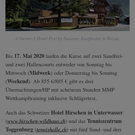
4-Sterne-S-Hotel Post by Susanne Kaufmann in Bezau.
17. Mai 2020
Bis
laufen die Kurse auf zwei Sandfrei-
und zwei Hallencourts entweder von Sonntag bis
Midweek
Mittwoch (
) oder Donnerstag bis Sonntag
Weekend
(
). Ab 855 €/885 € gibt es drei
Übernachtungen/HP mit acht/neun Stunden MMP
Wettkampftraining inklusive Schlägertest.
Hotel Hirschen in Unterwasser
Auch das Schweizer
Tenniszentrum
(
www.hirschen-wildhaus.ch
) und das
Toggenburg
(
tennishalle.ch
) mit fünf Sand- und drei