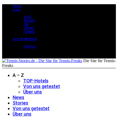
Home
Login
STORIES +
.GOLF
.REISEN
.SKI
.SPORT
.TENNIS
CLASSY +
AUTOR WERDEN
PERLEN +
.HOTELS
Die Site für Tennis-
Freaks
A – Z
TOP-Hotels
Von uns getestet
Über uns
News
Stories
Von uns getestet
Über uns