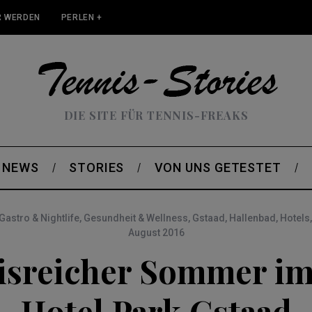
 WERDEN
PERLEN +
DIE SITE FÜR TENNIS-FREAKS
NEWS
STORIES
VON UNS GETESTET
Gastro & Nightlife
,
Gesundheit & Wellness
,
Gstaad
,
Hallenbad
,
Hotels
August 2016
isreicher Sommer i
Hotel Park Gstaad