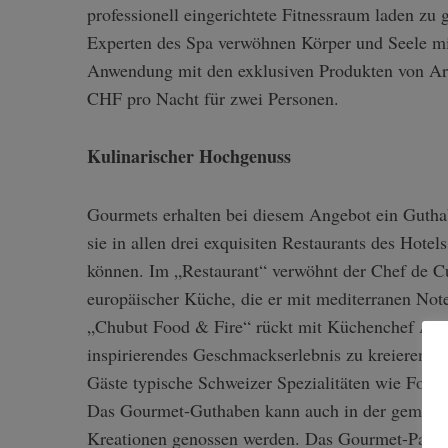
professionell eingerichtete Fitnessraum laden zu
Experten des Spa verwöhnen Körper und Seele mit
Anwendung mit den exklusiven Produkten von Ar
CHF pro Nacht für zwei Personen.
S
e
a
Kulinarischer Hochgenuss
r
c
Gourmets erhalten bei diesem Angebot ein Guth
h
f
sie in allen drei exquisiten Restaurants des Hote
o
können. Im „Restaurant“ verwöhnt der Chef de Cui
r
europäischer Küche, die er mit mediterranen Not
:
„Chubut Food & Fire“ rückt mit Küchenchef Agus
inspirierendes Geschmackserlebnis zu kreieren. 
Gäste typische Schweizer Spezialitäten wie Fond
Das Gourmet-Guthaben kann auch in der gemütlic
Kreationen genossen werden. Das Gourmet-Paket 