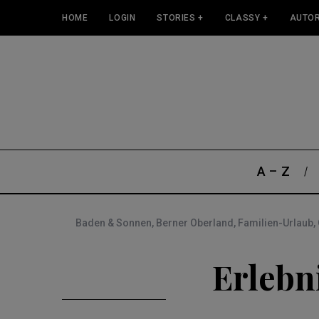
HOME
LOGIN
STORIES +
CLASSY +
AUTOR
A – Z
Baden & Sonnen
,
Berner Oberland
,
Familien-Urlaub
,
Erlebn