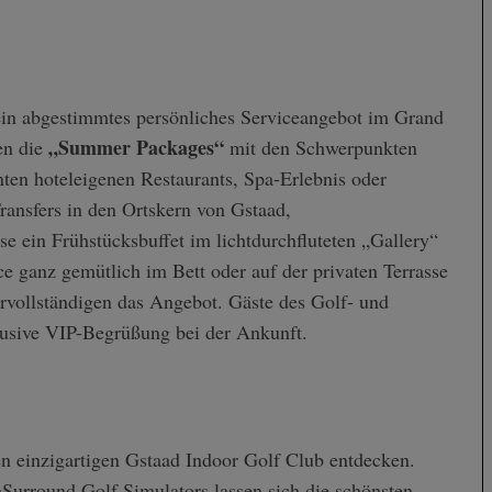
in abgestimmtes persönliches Serviceangebot im Grand
„Summer Packages“
en die
mit den Schwerpunkten
nten hoteleigenen Restaurants, Spa-Erlebnis oder
ansfers in den Ortskern von Gstaad,
e ein Frühstücksbuffet im lichtdurchfluteten „Gallery“
e ganz gemütlich im Bett oder auf der privaten Terrasse
rvollständigen das Angebot. Gäste des Golf- und
usive VIP-Begrüßung bei der Ankunft.
n einzigartigen Gstaad Indoor Golf Club entdecken.
rround Golf Simulators lassen sich die schönsten