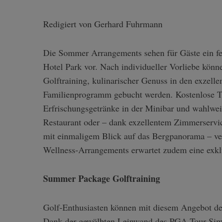
Redigiert von Gerhard Fuhrmann
Die Sommer Arrangements sehen für Gäste ein fe
Hotel Park vor. Nach individueller Vorliebe könn
Golftraining, kulinarischer Genuss in den exzelle
Familienprogramm gebucht werden. Kostenlose Tr
Erfrischungsgetränke in der Minibar und wahlweis
Restaurant oder – dank exzellentem Zimmerservic
mit einmaligem Blick auf das Bergpanorama – ve
Wellness-Arrangements erwartet zudem eine exkl
Summer Package Golftraining
Golf-Enthusiasten können mit diesem Angebot de
Dank der gewölbten Leinwand des PGA Tour SimSu