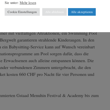
Sie unter:
Mehr lesen
Cookie Einstellungen
Alle ablehnen
Alle akzeptieren
ien mit Kindern unbegrenzte Möglichkeiten für einen
mmer mit vielfältigen Attraktionen, ein Swimming Pool
Bergwelt garantieren strahlende Kinderaugen. In den
h ein Babysitting-Service kann auf Wunsch vereinbart
mationsprogramme am Pool sorgen dafür, dass die
ie Erwachsenen auch alleine entspannen können. Die
inander verbundenen Zimmern untergebracht, die den
ket kosten 660 CHF pro Nacht für vier Personen und
ommierten Gstaad Menuhin Festival & Academy bis zum