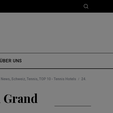
ÜBER UNS
,
News
,
Schweiz
,
Tennis
,
TOP 10 - Tennis Hotels
24.
m Grand