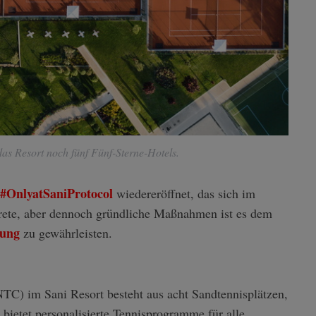
as Resort noch fünf Fünf-Sterne-Hotels.
#OnlyatSaniProtocol
wiedereröffnet, das sich im
krete, aber dennoch gründliche Maßnahmen ist es dem
bung
zu gewährleisten.
TC) im Sani Resort besteht aus acht Sandtennisplätzen,
ietet personalisierte Tennisprogramme für alle