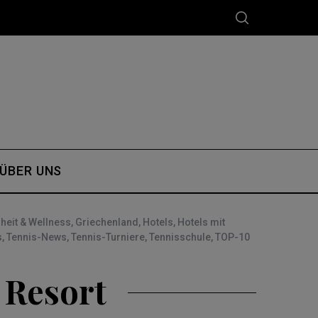
ÜBER UNS
eit & Wellness
,
Griechenland
,
Hotels
,
Hotels mit
s
,
Tennis-News
,
Tennis-Turniere
,
Tennisschule
,
TOP-10
 Resort