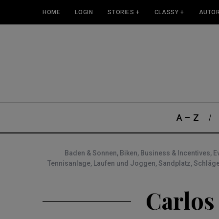
HOME
LOGIN
STORIES +
CLASSY +
AUTOR
A – Z
Baden & Sonnen
,
Biken
,
Business & Incentives
,
E
Tennisanlage
,
Laufen und Joggen
,
Sandplatz
,
Schläge
Carlos