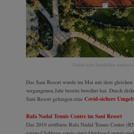
Neben acht Sandplätze umfasst d
Das Sani Resort wurde im Mai mit dem gleichen
vergangenen Jahr bereits bewährt hat. Durch dis
Covid-sichere Umge
Sani Resort gelungen eine
Rafa Nadal Tennis Centre im Sani Resort
Das 2019 eröffnete Rafa Nadal Tennis Centre (RN
einem Clubhaus sowie einer Outdoor-Lounge und b