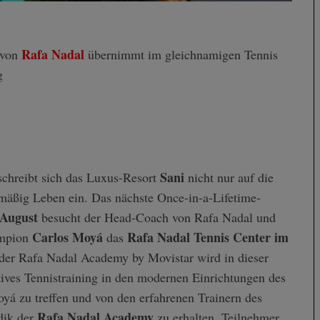
Rafa Nadal
 von
übernimmt im gleichnamigen Tennis
g
Sani
schreibt sich das Luxus-Resort
nicht nur auf die
mäßig Leben ein. Das nächste Once-in-a-Lifetime-
 August
besucht der Head-Coach von Rafa Nadal und
Carlos Moyá
Rafa Nadal Tennis Center im
ampion
das
 der Rafa Nadal Academy by Movistar wird in dieser
tives Tennistraining in den modernen Einrichtungen des
á zu treffen und von den erfahrenen Trainern des
Rafa Nadal Academy
dik der
zu erhalten. Teilnehmer