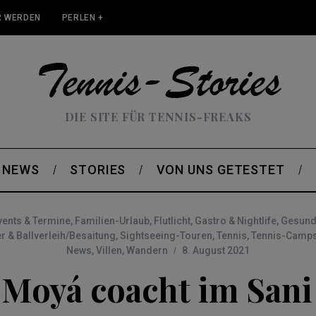
 WERDEN
PERLEN +
DIE SITE FÜR TENNIS-FREAKS
NEWS
STORIES
VON UNS GETESTET
vents & Termine
,
Familien-Urlaub
,
Flutlicht
,
Gastro & Nightlife
,
Gesundh
r & Ballverleih/Besaitung
,
Sightseeing-Touren
,
Tennis
,
Tennis-Camp
News
,
Villen
,
Wandern
8. August 2021
 Moyá coacht im Sani