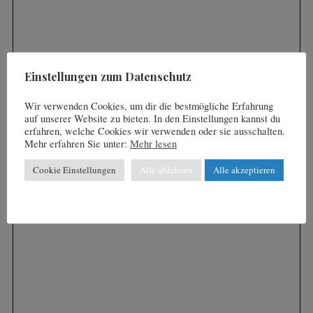
r
i
:
e
r
u
Einstellungen zum Datenschutz
n
Wir verwenden Cookies, um dir die bestmögliche Erfahrung
g
auf unserer Website zu bieten. In den Einstellungen kannst du
d
erfahren, welche Cookies wir verwenden oder sie ausschalten.
Mehr erfahren Sie unter:
Mehr lesen
e
r
Cookie Einstellungen
Alle ablehnen
Alle akzeptieren
B
e
i
t
r
ä
g