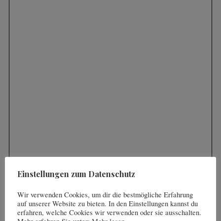
S
e
a
r
c
h
f
o
r
:
Einstellungen zum Datenschutz
Wir verwenden Cookies, um dir die bestmögliche Erfahrung
auf unserer Website zu bieten. In den Einstellungen kannst du
erfahren, welche Cookies wir verwenden oder sie ausschalten.