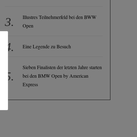
Illustres Teilnehmerfeld bei den BWW
Open
Eine Legende zu Besuch
Sieben Finalisten der letzten Jahre starten
bei den BMW Open by American
Express