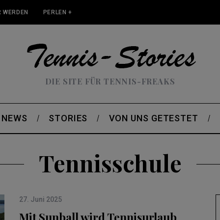
 WERDEN
PERLEN +
DIE SITE FÜR TENNIS-FREAKS
NEWS
STORIES
VON UNS GETESTET
Tennisschule
27. Juni 2025
Mit Sunball wird Tennisurlaub