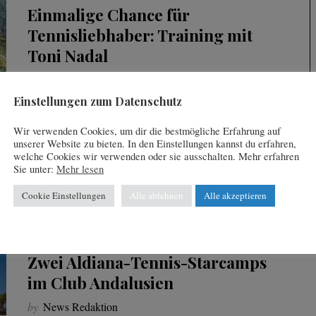
Einmalige Chance für
Tennisliebhaber: Training mit
Toni Nadal
by
News Redaktion
Einstellungen zum Datenschutz
Der langjährige Trainer und Onkel von Rafa Nadal
ist vom 1. bis 5. Juli 2022 Gast Coach im
Wir verwenden Cookies, um dir die bestmögliche Erfahrung auf
unserer Website zu bieten. In den Einstellungen kannst du erfahren,
Tenniscenter des SANI RESORT. Text: Wilde…
welche Cookies wir verwenden oder sie ausschalten. Mehr erfahren
Sie unter:
Mehr lesen
mehr lesen
Cookie Einstellungen
Alle ablehnen
Alle akzeptieren
31. Januar 2022
Zwei Aldiana-Tennis-Starcamps
im Club Andalusien
by
News Redaktion