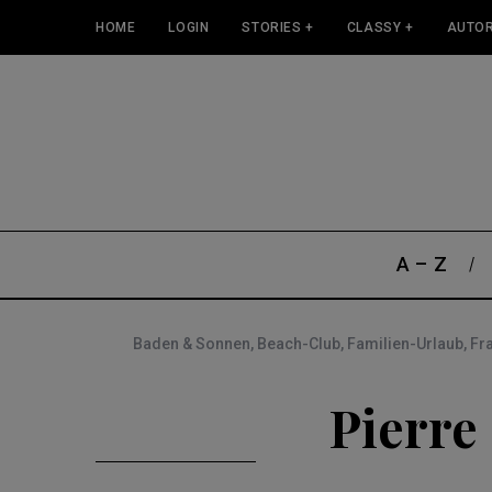
HOME
LOGIN
STORIES +
CLASSY +
AUTOR
A – Z
Baden & Sonnen
,
Beach-Club
,
Familien-Urlaub
,
Fr
Pierre 