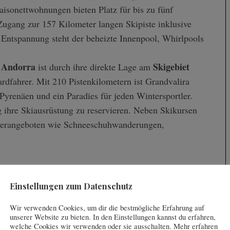
isonettwohnungen bieten Platz für bis zu fünf
Zugang zur 157 Kilometer langen Skipiste inklusive
Entspannung steht der beheizte Innenpool, Whirlpools
 Andorra
Skigebiet
ist durch ihre direkte Lage am
rdfahrer. Mit 210 Pistenkilometern ist Grandvalira
 Pyrenäen und ein Paradies für jeden Wintersportler.
g ihre Skiausrüstung zu reservieren. Neben Skikursen
terangeboten wie Schneeschuhwanderungen,
y Les Bains auf Mauritius.
Einstellungen zum Datenschutz
Wir verwenden Cookies, um dir die bestmögliche Erfahrung auf
ngen will, entscheidet sich für eine Residenz am Meer.
unserer Website zu bieten. In den Einstellungen kannst du erfahren,
welche Cookies wir verwenden oder sie ausschalten. Mehr erfahren