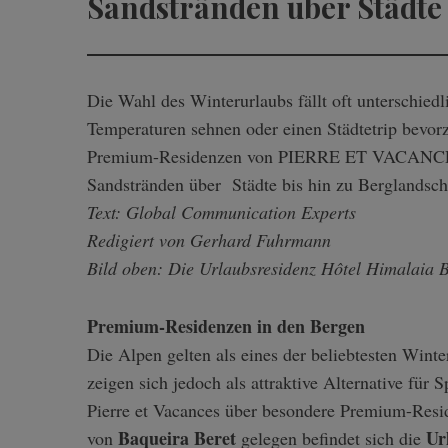
Sandstränden über Städte 
Die Wahl des Winterurlaubs fällt oft unterschiedlich aus: Während sich manche wieder nach warmen
Temperaturen sehnen oder einen Städtetrip bevorz
Premium-Residenzen von PIERRE ET VACANCES h
Sandstränden über Städte bis hin zu Berglandsch
Text: Global Communication Experts
Redigiert von Gerhard Fuhrmann
Bild oben: Die Urlaubsresidenz Hôtel Himalaia 
Premium-Residenzen in den Bergen
Die Alpen gelten als eines der beliebtesten Wint
zeigen sich jedoch als attraktive Alternative für 
Pierre et Vacances über besondere Premium-Resi
Baqueira Beret
Ur
von
gelegen befindet sich die