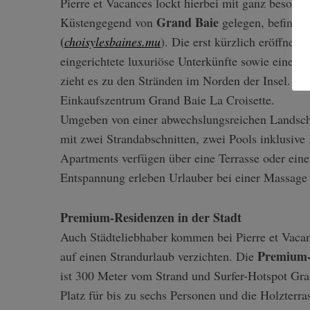
Pierre et Vacances lockt hierbei mit ganz besond
Grand Baie
Küstengegend von
gelegen, befindet
(
choisylesbaines.mu
). Die erst kürzlich eröffne
eingerichtete luxuriöse Unterkünfte sowie einen
zieht es zu den Stränden im Norden der Insel. Ein
Einkaufszentrum Grand Baie La Croisette.
Umgeben von einer abwechslungsreichen Landsch
mit zwei Strandabschnitten, zwei Pools inklusiv
Apartments verfügen über eine Terrasse oder ein
Entspannung erleben Urlauber bei einer Massage
Premium-Residenzen in der Stadt
Auch Städteliebhaber kommen bei Pierre et Vacan
Premium-
auf einen Strandurlaub verzichten. Die
ist 300 Meter vom Strand und Surfer-Hotspot Gra
Platz für bis zu sechs Personen und die Holzterr