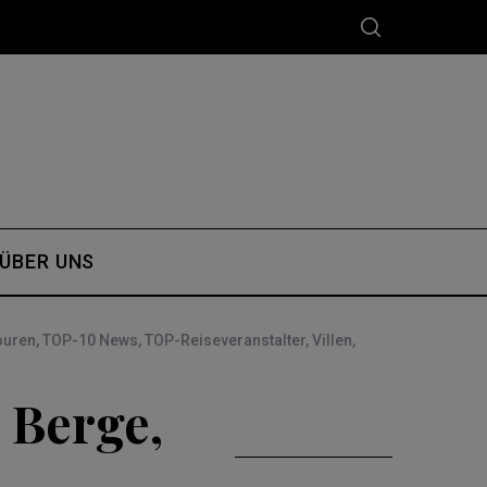
ÜBER UNS
ouren
,
TOP-10 News
,
TOP-Reiseveranstalter
,
Villen
,
t Berge,