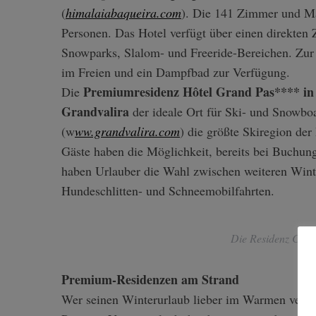
(
himalaiabaqueira.com
). Die 141 Zimmer und Ma
Personen. Das Hotel verfügt über einen direkten 
Snowparks, Slalom- und Freeride-Bereichen. Zur 
im Freien und ein Dampfbad zur Verfügung.
S
e
Premiumresidenz Hôtel Grand Pas**** in
Die
a
Grandvalira
der ideale Ort für Ski- und Snowboa
r
(w
ww.grandvalira.com
) die größte Skiregion der
c
Gäste haben die Möglichkeit, bereits bei Buchun
h
f
haben Urlauber die Wahl zwischen weiteren Win
o
Hundeschlitten- und Schneemobilfahrten.
r
:
Die Residenz Chois
Premium-Residenzen am Strand
Wer seinen Winterurlaub lieber im Warmen verbri