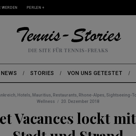
 WERDEN
PERLEN +
DIE SITE FÜR TENNIS-FREAKS
NEWS
STORIES
VON UNS GETESTET
ankreich
,
Hotels
,
Mauritius
,
Restaurants
,
Rhone-Alpes
,
Sightseeing-T
Wellness
20. Dezember 2018
et Vacances lockt mi
Stadt und Strand