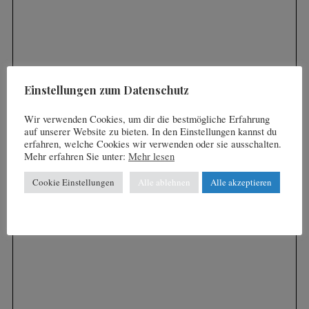
e
r
r
:
i
e
r
Einstellungen zum Datenschutz
u
n
Wir verwenden Cookies, um dir die bestmögliche Erfahrung
auf unserer Website zu bieten. In den Einstellungen kannst du
g
erfahren, welche Cookies wir verwenden oder sie ausschalten.
Mehr erfahren Sie unter:
Mehr lesen
d
e
Cookie Einstellungen
Alle ablehnen
Alle akzeptieren
r
B
e
i
t
r