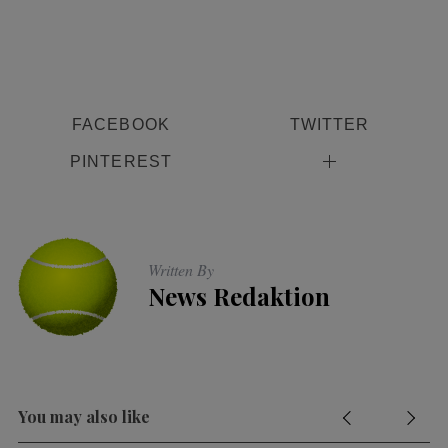
FACEBOOK
TWITTER
PINTEREST
S
e
a
r
Written By
c
News Redaktion
h
f
o
r
:
You may also like