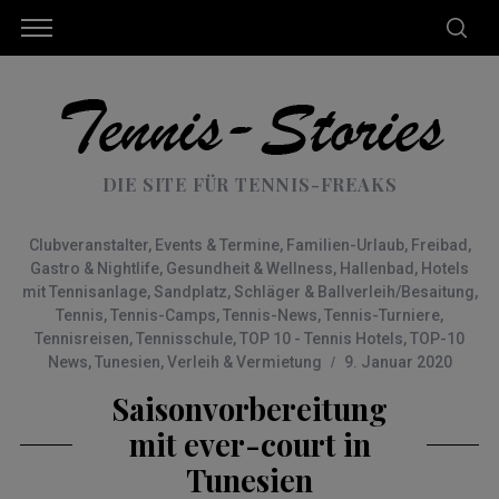
DIE SITE FÜR TENNIS-FREAKS
Clubveranstalter
,
Events & Termine
,
Familien-Urlaub
,
Freibad
,
Gastro & Nightlife
,
Gesundheit & Wellness
,
Hallenbad
,
Hotels
mit Tennisanlage
,
Sandplatz
,
Schläger & Ballverleih/Besaitung
,
Tennis
,
Tennis-Camps
,
Tennis-News
,
Tennis-Turniere
,
Tennisreisen
,
Tennisschule
,
TOP 10 - Tennis Hotels
,
TOP-10
News
,
Tunesien
,
Verleih & Vermietung
9. Januar 2020
Saisonvorbereitung
mit ever-court in
Tunesien