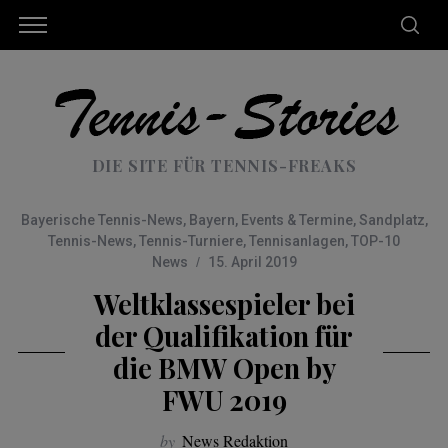
DIE SITE FÜR TENNIS-FREAKS
Bayerische Tennis-News
,
Bayern
,
Events & Termine
,
Sandplatz
,
Tennis-News
,
Tennis-Turniere
,
Tennisanlagen
,
TOP-10
News
15. April 2019
Weltklassespieler bei
der Qualifikation für
die BMW Open by
FWU 2019
by
News Redaktion