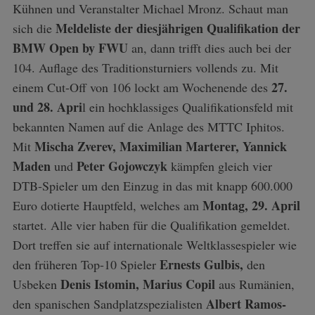
Kühnen und Veranstalter Michael Mronz. Schaut man
Meldeliste der diesjährigen Qualifikation der
sich die
BMW Open by FWU
an, dann trifft dies auch bei der
104. Auflage des Traditionsturniers vollends zu. Mit
27.
einem Cut-Off von 106 lockt am Wochenende des
und 28. Apri
l ein hochklassiges Qualifikationsfeld mit
bekannten Namen auf die Anlage des MTTC Iphitos.
Mischa Zverev, Maximilian Marterer, Yannick
Mit
Maden
Peter Gojowczyk
und
kämpfen gleich vier
DTB-Spieler um den Einzug in das mit knapp 600.000
Montag, 29. April
Euro dotierte Hauptfeld, welches am
startet. Alle vier haben für die Qualifikation gemeldet.
Dort treffen sie auf internationale Weltklassespieler wie
Ernests Gulbis,
den früheren Top-10 Spieler
den
Denis Istomin,
Marius Copil
Usbeken
aus Rumänien,
Albert Ramos-
den spanischen Sandplatzspezialisten