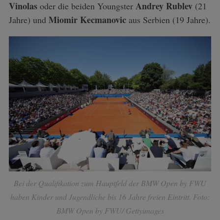
Vinolas
Andrey Rublev
oder die beiden Youngster
(21
Miomir Kecmanovic
Jahre) und
aus Serbien (19 Jahre).
Bei der Qualifikation zum Hauptfeld der BMW Open by FWU
haben Kinder und Jugendliche bis 16 Jahre freien Eintritt. Foto:
BMW Open by FWU/ Gettyimages