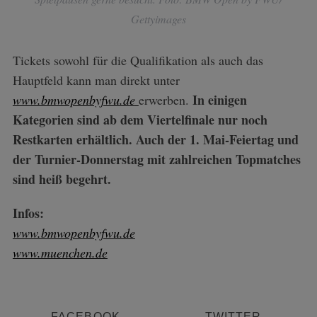
Gettyimages
Tickets sowohl für die Qualifikation als auch das
Hauptfeld kann man direkt unter
In einigen
www.bmwopenbyfwu.de
erwerben.
Kategorien sind ab dem Viertelfinale nur noch
Restkarten erhältlich. Auch der 1. Mai-Feiertag und
S
der Turnier-Donnerstag mit zahlreichen Topmatches
e
sind heiß begehrt.
a
r
Infos:
c
h
www.bmwopenbyfwu.de
f
www.muenchen.de
o
r
:
FACEBOOK
TWITTER