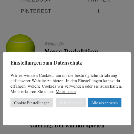
PINTEREST
Written By
News Redaktion
Einstellungen zum Datenschutz
Wir verwenden Cookies, um dir die bestmögliche Erfahrung
auf unserer Website zu bieten. In den Einstellungen kannst du
erfahren, welche Cookies wir verwenden oder sie ausschalten.
You may also like
Mehr erfahren Sie unter:
Mehr lesen
Cookie Einstellungen
Alle ablehnen
Alle akzeptieren
17. Mai 2017
Vatertag: Der will nur spielen