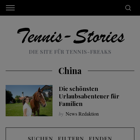
DIE SITE FÜR TENNIS-FREAKS
China
Die schönsten
Urlaubsabenteuer für
Familien
by
News Redaktion
SUCHEN . FILTERN . FINDEN