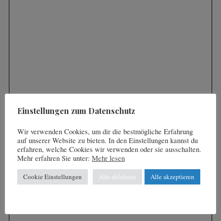
S
e
a
r
c
h
f
o
Einstellungen zum Datenschutz
r
:
Wir verwenden Cookies, um dir die bestmögliche Erfahrung
auf unserer Website zu bieten. In den Einstellungen kannst du
erfahren, welche Cookies wir verwenden oder sie ausschalten.
Mehr erfahren Sie unter:
Mehr lesen
Cookie Einstellungen
Alle ablehnen
Alle akzeptieren