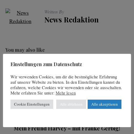
Written By
News Redaktion
You may also like
Einstellungen zum Datenschutz
20. November 2018
Wir verwenden Cookies, um dir die bestmögliche Erfahrung
DER BRENNINGER | STERNSTUNDEN DES
auf unserer Website zu bieten. In den Einstellungen kannst du
TENNIS-SPORTS
erfahren, welche Cookies wir verwenden oder sie ausschalten.
Mehr erfahren Sie unter:
Mehr lesen
1. April 2021
Hoffentlich dürfen sich Münchner Fans auf
Cookie Einstellungen
Alle ablehnen
Alle akzeptieren
Alexander Zverev und Jannik Sinner freuen
21. Oktober 2016
Mein Freund Harvey – mit Frauke Gerbig!