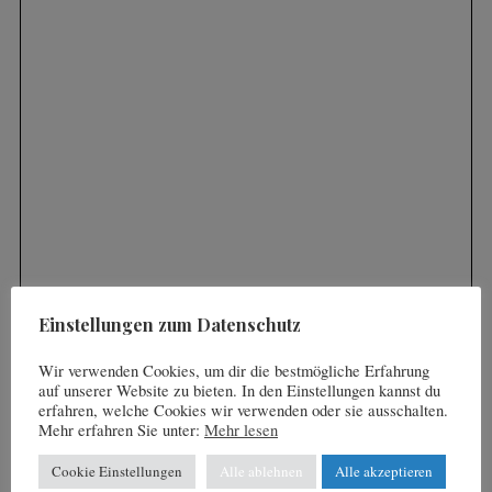
S
e
a
r
c
h
f
o
Einstellungen zum Datenschutz
r
:
Wir verwenden Cookies, um dir die bestmögliche Erfahrung
auf unserer Website zu bieten. In den Einstellungen kannst du
erfahren, welche Cookies wir verwenden oder sie ausschalten.
Mehr erfahren Sie unter:
Mehr lesen
Cookie Einstellungen
Alle ablehnen
Alle akzeptieren