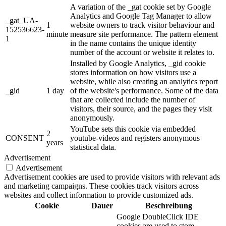
A variation of the _gat cookie set by Google
Analytics and Google Tag Manager to allow
_gat_UA-
1
website owners to track visitor behaviour and
152536623-
minute
measure site performance. The pattern element
1
in the name contains the unique identity
number of the account or website it relates to.
Installed by Google Analytics, _gid cookie
stores information on how visitors use a
website, while also creating an analytics report
_gid
1 day
of the website's performance. Some of the data
that are collected include the number of
visitors, their source, and the pages they visit
anonymously.
YouTube sets this cookie via embedded
2
CONSENT
youtube-videos and registers anonymous
years
statistical data.
Advertisement
Advertisement
Advertisement cookies are used to provide visitors with relevant ads
and marketing campaigns. These cookies track visitors across
websites and collect information to provide customized ads.
Cookie
Dauer
Beschreibung
Google DoubleClick IDE
cookies are used to store