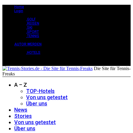
Home
Login
STORIES +
.GOLF
.REISEN
.SKI
.SPORT
.TENNIS
CLASSY +
AUTOR WERDEN
PERLEN +
.HOTELS
Die Site für Tennis-
Freaks
A – Z
TOP-Hotels
Von uns getestet
Über uns
News
Stories
Von uns getestet
Über uns