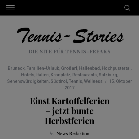
DIE SITE FÜR TENNIS-FREAKS
Bruneck
,
Familien-Urlaub
,
Großarl
,
Hallenbad
,
Hochpustertal
,
Hotels
,
Italien
,
Kronplatz
,
Restaurants
,
Salzburg
,
Sehenswürdigkeiten
,
Südtirol
,
Tennis
,
Wellness
15. Oktober
2017
Einst Kartoffelferien
– jetzt bunte
Herbstferien
by
News Redaktion