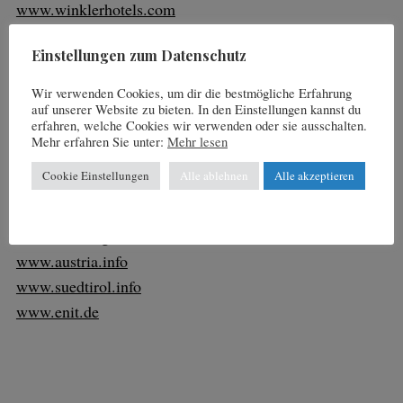
www.winklerhotels.com
www.pustertal.org
Einstellungen zum Datenschutz
www.dolomiten.net/urlaubsregionen/kronplatz/st-
lorenzen
Wir verwenden Cookies, um dir die bestmögliche Erfahrung
www.kronplatz.com
auf unserer Website zu bieten. In den Einstellungen kannst du
erfahren, welche Cookies wir verwenden oder sie ausschalten.
www.nesslerhof.at
Mehr erfahren Sie unter:
Mehr lesen
www.grossarltal.info
Cookie Einstellungen
Alle ablehnen
Alle akzeptieren
www.grossarltal.at
www.feuerundflamme-dieagentur.de
www.salzburgerland.com
www.austria.info
www.suedtirol.info
www.enit.de