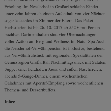
r
Erholung. Im Nesslerhof in Großarl schlafen Kinder
c
unter zehn Jahren ab einem Aufenthalt von vier Nächten
h
f
sogar kostenlos im Zimmer der Eltern. Das Paket
o
Herbstferien ist bis 26. 10. 2017 ab 552 € pro Person
r
buchbar. Darin enthalten sind vier Übernachtungen
:
voller Action am Berg und Wellness im Natur Spa Auch
die Nesslerhof-Verwöhnpension ist inklusive, bestehend
aus Verwöhnfrühstück mit regionalen Spezialitäten der
Genussregion Großarltal, Nachmittagssnack mit Salaten,
Suppe, einer herzhaften Jause und süßen Naschereien,
abends 5-Gänge-Dinner, einem wöchentlichen
Galadinner mit Aperitif-Empfang sowie wöchentlichen
Themen- und Dessertbuffets.
Infos: