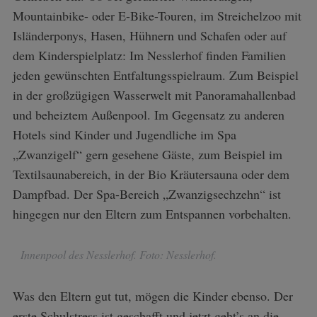
Mountainbike- oder E-Bike-Touren, im Streichelzoo mit
Isländerponys, Hasen, Hühnern und Schafen oder auf
dem Kinderspielplatz: Im Nesslerhof finden Familien
jeden gewünschten Entfaltungsspielraum. Zum Beispiel
in der großzügigen Wasserwelt mit Panoramahallenbad
und beheiztem Außenpool. Im Gegensatz zu anderen
Hotels sind Kinder und Jugendliche im Spa
„Zwanzigelf“ gern gesehene Gäste, zum Beispiel im
Textilsaunabereich, in der Bio Kräutersauna oder dem
Dampfbad. Der Spa-Bereich „Zwanzigsechzehn“ ist
hingegen nur den Eltern zum Entspannen vorbehalten.
Innenpool des Nesslerhof. Foto: Nesslerhof.
S
e
Was den Eltern gut tut, mögen die Kinder ebenso. Der
a
erste Schulstress ist geschafft und jetzt geht’s an die