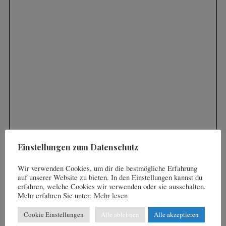
S
e
a
r
c
h
f
o
Einstellungen zum Datenschutz
r
:
Wir verwenden Cookies, um dir die bestmögliche Erfahrung
auf unserer Website zu bieten. In den Einstellungen kannst du
erfahren, welche Cookies wir verwenden oder sie ausschalten.
Mehr erfahren Sie unter:
Mehr lesen
Cookie Einstellungen
Alle ablehnen
Alle akzeptieren