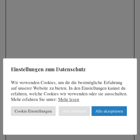
S
e
a
r
c
h
f
o
Einstellungen zum Datenschutz
r
:
Wir verwenden Cookies, um dir die bestmögliche Erfahrung
auf unserer Website zu bieten. In den Einstellungen kannst du
erfahren, welche Cookies wir verwenden oder sie ausschalten.
Mehr erfahren Sie unter:
Mehr lesen
Cookie Einstellungen
Alle ablehnen
Alle akzeptieren