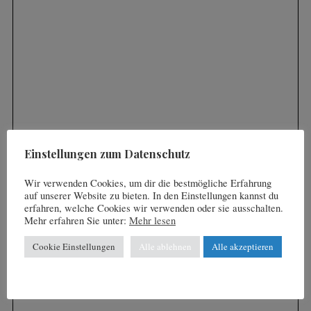
S
e
a
r
c
h
f
o
Einstellungen zum Datenschutz
r
:
Wir verwenden Cookies, um dir die bestmögliche Erfahrung
auf unserer Website zu bieten. In den Einstellungen kannst du
erfahren, welche Cookies wir verwenden oder sie ausschalten.
Mehr erfahren Sie unter:
Mehr lesen
Cookie Einstellungen
Alle ablehnen
Alle akzeptieren