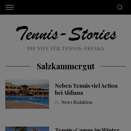
DIE SITE FÜR TENNIS-FREAKS
Salzkammergut
Neben Tennis viel Action
bei Aldiana
by
News Redaktion
Tennis-Camps im Winter