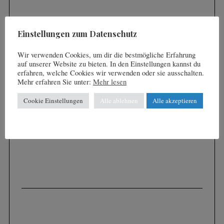
u
n
Einstellungen zum Datenschutz
g
d
Wir verwenden Cookies, um dir die bestmögliche Erfahrung
auf unserer Website zu bieten. In den Einstellungen kannst du
e
erfahren, welche Cookies wir verwenden oder sie ausschalten.
r
Mehr erfahren Sie unter:
Mehr lesen
B
Cookie Einstellungen
Alle ablehnen
Alle akzeptieren
e
i
t
r
ä
g
e