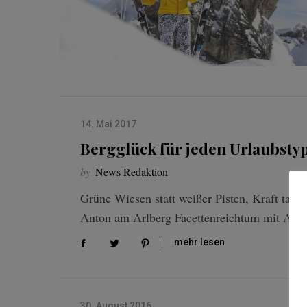
14. Mai 2017
S
e
Bergglück für jeden Urlaubsty
a
by
News Redaktion
r
c
Grüne Wiesen statt weißer Pisten, Kraft tanke
h
Anton am Arlberg Facettenreichtum mit Aktiv
f
o
mehr lesen
r
:
30. August 2016