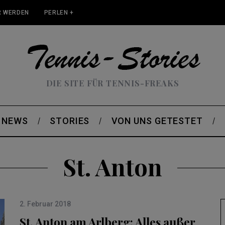
 WERDEN
PERLEN +
DIE SITE FÜR TENNIS-FREAKS
NEWS
STORIES
VON UNS GETESTET
St. Anton
2. Februar 2018
St. Anton am Arlberg: Alles außer