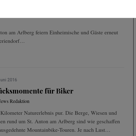
mmer
nton am Arlberg feiern Einheimische und Gäste erneut
Feriendorf…
Juni 2016
ücksmomente für Biker
ews Redaktion
Kilometer Naturerlebnis pur. Die Berge, Wiesen und
en rund um St. Anton am Arlberg sind wie geschaffen
 ausgedehnte Mountainbike-Touren. Je nach Lust…