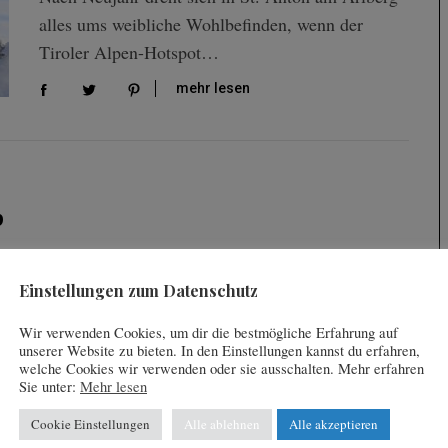
alles ums weibliche Wohlbefinden, wenn der
Tiroler Alpen-Hotspot…
mehr lesen
p
n statt Après-Ski: Zur warmen Jahreszeit offenbart St.
Einstellungen zum Datenschutz
itäten für alle Altersstufen. Zwischen…
Wir verwenden Cookies, um dir die bestmögliche Erfahrung auf
unserer Website zu bieten. In den Einstellungen kannst du erfahren,
welche Cookies wir verwenden oder sie ausschalten. Mehr erfahren
Sie unter:
Mehr lesen
Cookie Einstellungen
Alle ablehnen
Alle akzeptieren