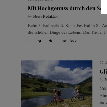
Mit Hochgenuss durch den So
by
News Redaktion
Beim 3. Kulinarik & Kunst Festival in St. A
die schönen Dinge des Lebens. Das Tiroler 
mehr lesen
27. 
Gl
by
N
200 
Alm
für