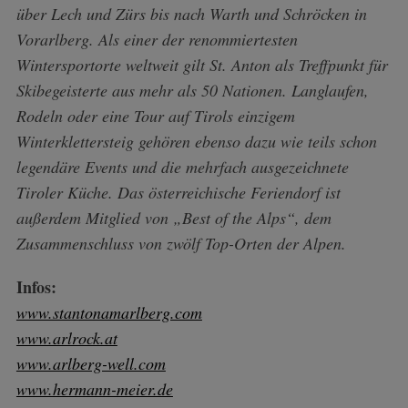
über Lech und Zürs bis nach Warth und Schröcken in
Vorarlberg. Als einer der renommiertesten
Wintersportorte weltweit gilt St. Anton als Treffpunkt für
Skibegeisterte aus mehr als 50 Nationen. Langlaufen,
Rodeln oder eine Tour auf Tirols einzigem
Winterklettersteig gehören ebenso dazu wie teils schon
legendäre Events und die mehrfach ausgezeichnete
Tiroler Küche. Das österreichische Feriendorf ist
außerdem Mitglied von „Best of the Alps“, dem
Zusammenschluss von zwölf Top-Orten der Alpen.
Infos:
www.stantonamarlberg.com
S
www.arlrock.at
e
a
www.arlberg-well.com
r
www.hermann-meier.de
c