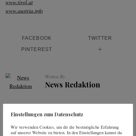
www.tirol.at
h
www.austria.info
f
o
r
:
FACEBOOK
TWITTER
PINTEREST
Written By
News Redaktion
Einstellungen zum Datenschutz
You may also like
Wir verwenden Cookies, um dir die bestmögliche Erfahrung
auf unserer Website zu bieten. In den Einstellungen kannst du