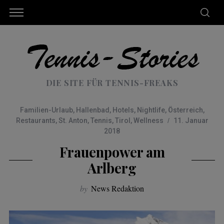
DIE SITE FÜR TENNIS-FREAKS
Familien-Urlaub
,
Hallenbad
,
Hotels
,
Nightlife
,
Österreich
,
Restaurants
,
St. Anton
,
Tennis
,
Tirol
,
Wellness
11. Januar
2018
Frauenpower am
Arlberg
by
News Redaktion