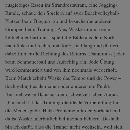
ausgiebiges Essen im Strandrestaurant, eine Jogging-
Runde, schaue den Spielern auf zwei Beachvolleyball-
Plätzen beim Baggern zu und besuche die anderen
Gruppen beim Training. Alex Waske nimmt seine
Teilnehmer hart ran – spielt die Bälle aus dem Korb
nach links und rechts, mal kurz, mal lang und diktiert
dabei immer die Richtung des Returns. Dann muss jeder
S
beim Schmetterball und Aufschlag ran. Jede Übung
e
wird kommentiert und von ihm nochmals wiederholt.
a
Beim Match erhöht Waske das Tempo und die Power –
r
doch gelingt es den einen oder anderen ein Punkt.
c
h
Beispielsweise Hans aus dem schweizerischen Aarau.
f
„Für mich ist das Training die ideale Vorbereitung für
o
die Medenspiele. Habe Probleme mit der Vorhand und
r
da ist Waske unerbittlich bei meinen Fehlern. Deshalb
:
bin ich dafür, dass die Trainer nicht wechseln, weil sich