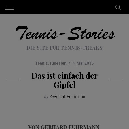
DIE SITE FÜR TENNIS-FREAKS
Tennis
,
Tunesien
4. Mai 2015
Das ist einfach der
Gipfel
by
Gerhard Fuhrmann
VON GERHARD FUHRMANN