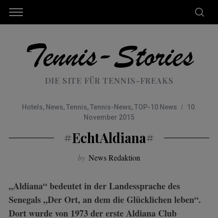
DIE SITE FÜR TENNIS-FREAKS
Hotels
,
News
,
Tennis
,
Tennis-News
,
TOP-10 News
10.
November 2015
#EchtAldiana#
by
News Redaktion
„Aldiana“ bedeutet in der Landesspra­che des
Senegals „Der Ort, an dem die Glücklichen leben“.
Dort wurde von 1973 der erste Aldiana Club