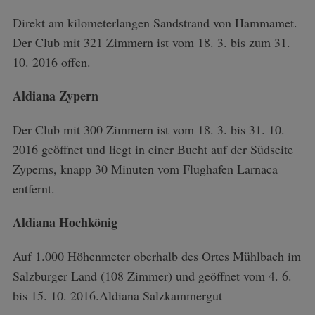
Direkt am kilometerlangen Sandstrand von Hammamet.
Der Club mit 321 Zimmern ist vom 18. 3. bis zum 31.
10. 2016 offen.
Aldiana Zypern
Der Club mit 300 Zimmern ist vom 18. 3. bis 31. 10.
2016 geöffnet und liegt in einer Bucht auf der Südseite
Zyperns, knapp 30 Minuten vom Flughafen Larnaca
entfernt.
S
Aldiana Hochkönig
e
a
Auf 1.000 Höhenmeter oberhalb des Ortes Mühlbach im
r
Salzburger Land (108 Zimmer) und geöffnet vom 4. 6.
c
h
bis 15. 10. 2016.Aldiana Salzkammergut
f