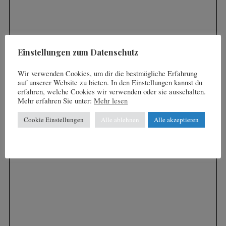
i
:
e
r
u
Einstellungen zum Datenschutz
n
Wir verwenden Cookies, um dir die bestmögliche Erfahrung
g
auf unserer Website zu bieten. In den Einstellungen kannst du
d
erfahren, welche Cookies wir verwenden oder sie ausschalten.
Mehr erfahren Sie unter:
Mehr lesen
e
r
Cookie Einstellungen
Alle ablehnen
Alle akzeptieren
B
e
i
t
r
ä
g