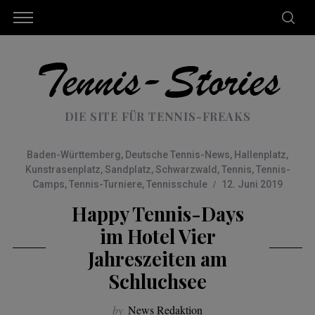
DIE SITE FÜR TENNIS-FREAKS
Baden-Württemberg
,
Deutsche Tennis-News
,
Hallenplatz
,
Kunstrasenplatz
,
Sandplatz
,
Schwarzwald
,
Tennis
,
Tennis-
Camps
,
Tennis-Turniere
,
Tennisschule
12. Juni 2019
Happy Tennis-Days
im Hotel Vier
Jahreszeiten am
Schluchsee
by
News Redaktion