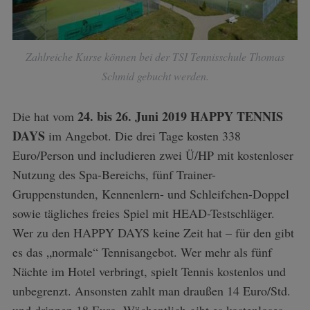
Zahlreiche Kurse können bei der TSI Tennisschule Thomas
Schmid gebucht werden.
24. bis 26. Juni 2019
HAPPY TENNIS
Die hat vom
DAYS
im Angebot. Die drei Tage kosten 338
Euro/Person und includieren zwei Ü/HP mit kostenloser
Nutzung des Spa-Bereichs, fünf Trainer-
Gruppenstunden, Kennenlern- und Schleifchen-Doppel
sowie tägliches freies Spiel mit HEAD-Testschläger.
Wer zu den HAPPY DAYS keine Zeit hat – für den gibt
es das „normale“ Tennisangebot. Wer mehr als fünf
Nächte im Hotel verbringt, spielt Tennis kostenlos und
unbegrenzt. Ansonsten zahlt man draußen 14 Euro/Std.
und drinnen 18 Euro. Wöchentlich gibt es kostenloses