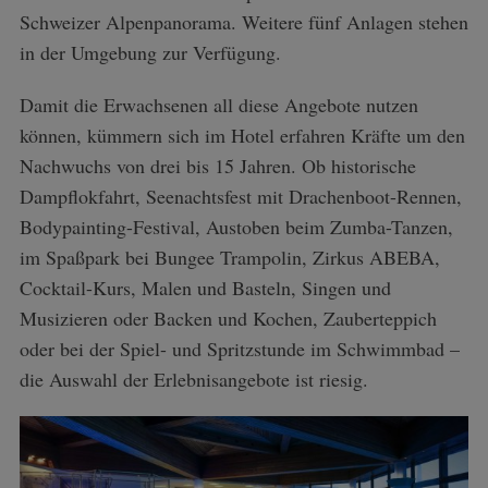
Schweizer Alpenpanorama. Weitere fünf Anlagen stehen
S
in der Umgebung zur Verfügung.
e
a
Damit die Erwachsenen all diese Angebote nutzen
r
c
können, kümmern sich im Hotel erfahren Kräfte um den
h
Nachwuchs von drei bis 15 Jahren. Ob historische
f
Dampflokfahrt, Seenachtsfest mit Drachenboot-Rennen,
o
Bodypainting-Festival, Austoben beim Zumba-Tanzen,
r
:
im Spaßpark bei Bungee Trampolin, Zirkus ABEBA,
Cocktail-Kurs, Malen und Basteln, Singen und
Musizieren oder Backen und Kochen, Zauberteppich
oder bei der Spiel- und Spritzstunde im Schwimmbad –
die Auswahl der Erlebnisangebote ist riesig.