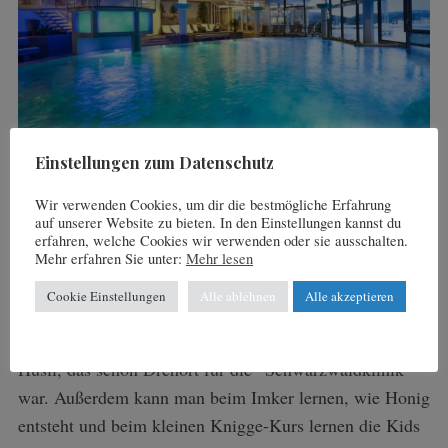
Einstellungen zum Datenschutz
Nach dem Tennistraining bietet das Hallenbad ideale
Entspannung.
Wir verwenden Cookies, um dir die bestmögliche Erfahrung
auf unserer Website zu bieten. In den Einstellungen kannst du
erfahren, welche Cookies wir verwenden oder sie ausschalten.
Auch für Wissensdurstige gibt es hier einiges zu
Mehr erfahren Sie unter:
Mehr lesen
entdecken. Etwa den Öko-Bauernhof “Bellihof”, die
Cookie Einstellungen
Alle ablehnen
Alle akzeptieren
Käserei “Hof Till” oder die Rothaus Brauerei.
Gegenüber der Brauerei steht das das Heimatmuseum
Hüsli, das schon Drehort für die “Schwarzwaldklinik”
war. Außerdem kann man beim Imker lernen, wie Honig
entsteht und beim kleinen Knigge-Kurs lernen die Kids