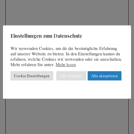
r
r
:
i
e
r
Einstellungen zum Datenschutz
u
n
Wir verwenden Cookies, um dir die bestmögliche Erfahrung
g
auf unserer Website zu bieten. In den Einstellungen kannst du
erfahren, welche Cookies wir verwenden oder sie ausschalten.
d
Mehr erfahren Sie unter:
Mehr lesen
e
Cookie Einstellungen
Alle ablehnen
Alle akzeptieren
r
B
e
i
t
r
ä