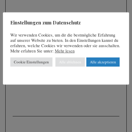
r
u
n
Einstellungen zum Datenschutz
g
Wir verwenden Cookies, um dir die bestmögliche Erfahrung
d
auf unserer Website zu bieten. In den Einstellungen kannst du
e
erfahren, welche Cookies wir verwenden oder sie ausschalten.
Mehr erfahren Sie unter:
Mehr lesen
r
B
Cookie Einstellungen
Alle ablehnen
Alle akzeptieren
e
i
t
r
ä
g
e